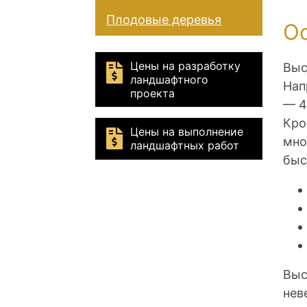
Плодовые деревья
О
Цены на разработку
Выс
ландшафтного
Нап
проекта
— 4
Кро
Цены на выполнение
мно
ландшафтных работ
быс
Выс
нев