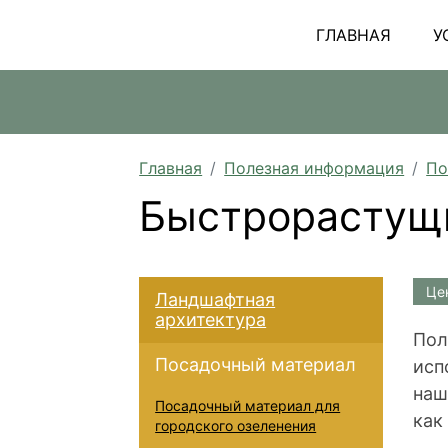
ГЛАВНАЯ
У
Главная
Полезная информация
По
Быстрорастущи
Це
Ландшафтная
архитектура
Пол
Посадочный материал
исп
наш
Посадочный материал для
как
городского озеленения