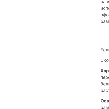
раз
исп
офо
раз
Есл
Ско
Хар
пер
бед
рас
Осв
раз