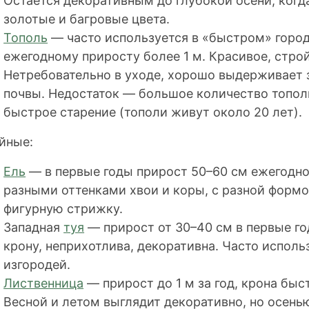
Остается декоративным до глубокой осени, когд
золотые и багровые цвета.
Тополь
— часто используется в «быстром» горо
ежегодному приросту более 1 м. Красивое, стро
Нетребовательно в уходе, хорошо выдерживает з
почвы. Недостаток — большое количество тополи
быстрое старение (тополи живут около 20 лет).
йные:
Ель
— в первые годы прирост 50–60 см ежегодно
разными оттенками хвои и коры, с разной форм
фигурную стрижку.
Западная
туя
— прирост от 30–40 см в первые г
крону, неприхотлива, декоративна. Часто испол
изгородей.
Лиственница
— прирост до 1 м за год, крона быс
Весной и летом выглядит декоративно, но осенью