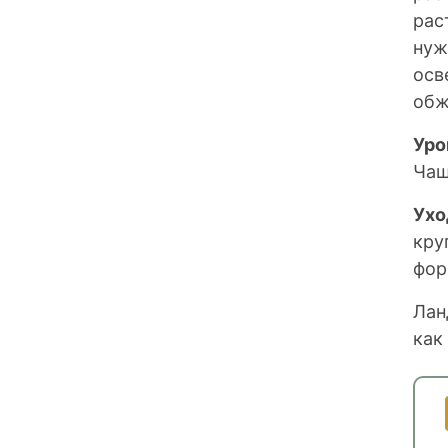
рас
нуж
осв
обж
Уро
Чащ
Ухо
кру
фор
Лан
как