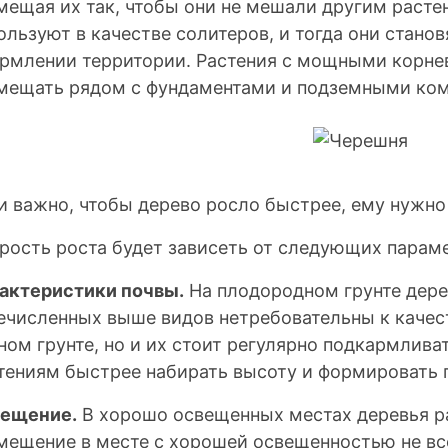
мещая их так, чтобы они не мешали другим расте
ользуют в качестве солитеров, и тогда они станов
рмлении территории. Растения с мощными корн
мещать рядом с фундаментами и подземными ко
и важно, чтобы дерево росло быстрее, ему нужно
рость роста будет зависеть от следующих парам
актеристики почвы.
На плодородном грунте дере
ечисленных выше видов нетребовательны к качес
ном грунте, но и их стоит регулярно подкармлива
тениям быстрее набирать высоту и формировать 
ещение.
В хорошо освещенных местах деревья ра
мещение в месте с хорошей освещенностью не вс