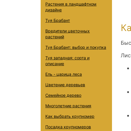
Растения в ландшафтном
дизайне
Туя Брабант
К
Вредители цветочных
растений
Быс
Туя Брабант: выбор и покупка
Лис
Туя западная: сорта и
описание
Ель - царица леса
Цветение деревьев
Семейное дерево
Многолетние растения
Как выбрать крупномер
Посадка крупномеров