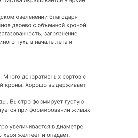
а листва окрашивается в яркие
дском озеленении благодаря
йное дерево с объемной кроной.
агазованность, загрязнение
ного пуха в начале лета и
. Много декоративных сортов с
ой кроны. Хорошо выдерживает
оды. Быстро формирует густую
ьзуется при формировании живых
тро увеличивается в диаметре.
 хвоя желтеет и опадает.