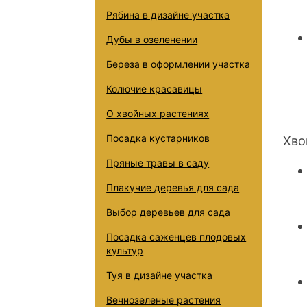
Рябина в дизайне участка
Дубы в озеленении
Береза в оформлении участка
Колючие красавицы
О хвойных растениях
Посадка кустарников
Хво
Пряные травы в саду
Плакучие деревья для сада
Выбор деревьев для сада
Посадка саженцев плодовых
культур
Туя в дизайне участка
Вечнозеленые растения