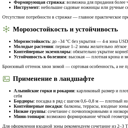
Формирующая стрижка
: возможна для придания более
Инструмент
: небольшие садовые ножницы или ручные 
Отсутствие потребности в стрижке — главное практическое пр
Морозостойкость и устойчивость
Морозостойкость
: до –34 °С без укрытия — 4-я зона US
Молодые растения
: первые 1–2 зимы желательно лёгко
Контейнерные экземпляры
: обязательно укрытие корн
Устойчивость к болезням
: высокая — плотная крона и 
Бронзовый оттенок хвои зимой — сортовая особенность, а не п
Применение в ландшафте
Альпийские горки и рокарии
: карликовый размер и пл
себя
Бордюры
: посадка в ряд с шагом 0,6–0,8 м — плотный 
Контейнерные посадки
: балконы, террасы, входные зо
Низкие группы
: сочетание с почвопокровными и низко
Мини-топиари
: возможно формирование чёткой геометр
Для оформления входной зоны рекомендуем сочетание из 2–3 