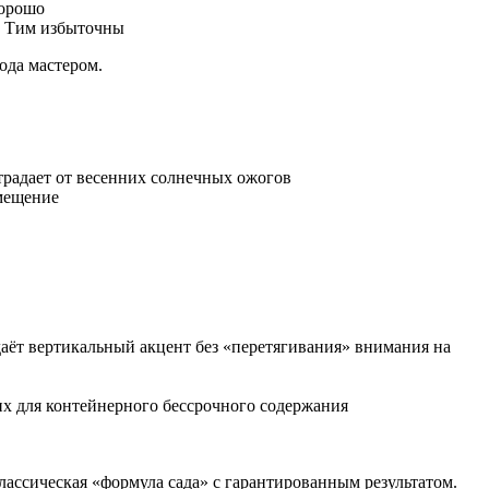
хорошо
и Тим избыточны
ода мастером.
традает от весенних солнечных ожогов
омещение
аёт вертикальный акцент без «перетягивания» внимания на
х для контейнерного бессрочного содержания
ассическая «формула сада» с гарантированным результатом.