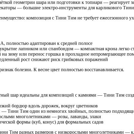
 чёткой геометрии шара или подготовки к топиари — реагирует 
секаторы — большие электро-инструменты для карликового Тин
еимущество: композиция с Тини Тим не требует ежесезонного ух
DA, полностью адаптирован к средней полосе
е укрытие лапником или спанбондом — компактная крона легко с
ей на зиму или перенос горшка в прохладное непромерзающее п
медленный рост снижают риск грибковых поражений
ризнак болезни. К весне цвет полностью восстанавливается.
отный шар идеальны для композиций с камнями — Тини Тим созд
низкий бордюр вдоль дорожек, вокруг цветников
ны — Тини Тим один из немногих хвойных, полностью подходящи
рослыми многолетниками — розы, лаванды, злаки
ической формы (куб, конус) для формальных садов
Тини Тим разных размеров с низкорослыми многолетниками — кл