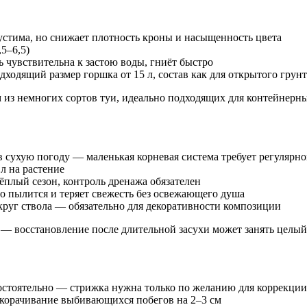
устима, но снижает плотность кроны и насыщенность цвета
,5–6,5)
ь чувствительна к застою воды, гниёт быстро
ходящий размер горшка от 15 л, состав как для открытого грунт
з немногих сортов туи, идеально подходящих для контейнерных 
й в сухую погоду — маленькая корневая система требует регуляр
л на растение
тёплый сезон, контроль дренажа обязателен
ро пылится и теряет свежесть без освежающего душа
округ ствола — обязательно для декоративности композиции
 — восстановление после длительной засухи может занять целый
остоятельно — стрижка нужна только по желанию для коррекции
укорачивание выбивающихся побегов на 2–3 см