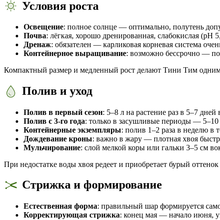
Условия роста
Освещение
: полное солнце — оптимально, полутень доп
Почва
: лёгкая, хорошо дренированная, слабокислая (pH 5
Дренаж
: обязателен — карликовая корневая система очен
Контейнерное выращивание
: возможно бессрочно — под
Компактный размер и медленный рост делают Тини Тим одним и
Полив и уход
Полив в первый сезон
: 5–8 л на растение раз в 5–7 дне
Полив с 3-го года
: только в засушливые периоды — 5–10 
Контейнерные экземпляры
: полив 1–2 раза в неделю в 
Дождевание кроны
: важно в жару — плотная хвоя быст
Мульчирование
: слой мелкой коры или гальки 3–5 см в
При недостатке воды хвоя редеет и приобретает бурый оттенок
Стрижка и формирование
Естественная форма
: правильный шар формируется сам
Корректирующая стрижка
: конец мая — начало июня, 