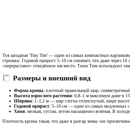
Туя западная 'Tiny Tim' — один из самых компактных карликов
стрижки. Годовой прирост 5–10 см означает, что даже через 10
«перерастают» отведённое им место. Тини Тим используют та
Размеры и внешний вид
Форма кроны
: плотный правильный шар, симметричный
Высота взрослого растения
: 0,8–1 м максимум даже в 1
Ширина
: 1–1,2 м — шар слегка сплюснутый, шире высо
Годовой прирост
: 5–10 см — один из самых медленных с
Хвоя
: мелкая, густая, летом насыщенно-зелёная. В холо
Плотность кроны такая, что даже в разгар зимы «не просвечив