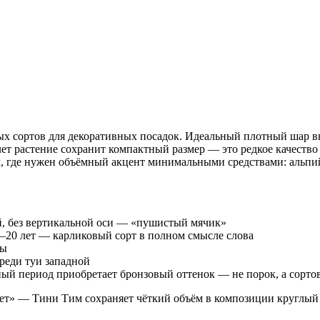
ых сортов для декоративных посадок. Идеальный плотный шар вы
 лет растение сохранит компактный размер — это редкое качеств
м, где нужен объёмный акцент минимальными средствами: альпий
, без вертикальной оси — «пушистый мячик»
5–20 лет — карликовый сорт в полном смысле слова
ты
реди туи западной
дный период приобретает бронзовый оттенок — не порок, а сорто
ает» — Тини Тим сохраняет чёткий объём в композиции круглый 