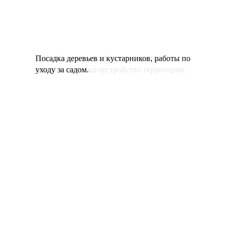
Разработка ландшафтного проекта,
Посадка деревьев и кустарников, работы по
комплексное благоустройство территории.
уходу за садом.