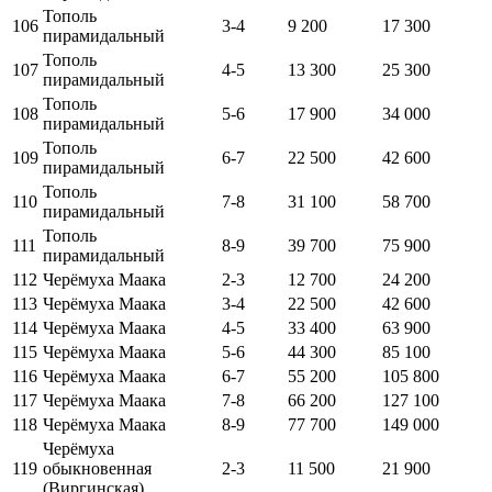
Тополь
106
3-4
9 200
17 300
пирамидальный
Тополь
107
4-5
13 300
25 300
пирамидальный
Тополь
108
5-6
17 900
34 000
пирамидальный
Тополь
109
6-7
22 500
42 600
пирамидальный
Тополь
110
7-8
31 100
58 700
пирамидальный
Тополь
111
8-9
39 700
75 900
пирамидальный
112
Черёмуха Маака
2-3
12 700
24 200
113
Черёмуха Маака
3-4
22 500
42 600
114
Черёмуха Маака
4-5
33 400
63 900
115
Черёмуха Маака
5-6
44 300
85 100
116
Черёмуха Маака
6-7
55 200
105 800
117
Черёмуха Маака
7-8
66 200
127 100
118
Черёмуха Маака
8-9
77 700
149 000
Черёмуха
119
обыкновенная
2-3
11 500
21 900
(Виргинская)