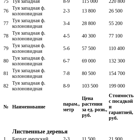
75
Туя западная
8-9
115 000
220 800
Туя западная ф.
76
2-3
13 800
26 500
колоновидная
Туя западная ф.
77
3-4
28 800
55 200
колоновидная
Туя западная ф.
78
4-5
40 300
77 100
колоновидная
Туя западная ф.
79
5-6
57 500
110 400
колоновидная
Туя западная ф.
80
6-7
69 000
132 300
колоновидная
Туя западная ф.
81
7-8
80 500
154 700
колоновидная
Туя западная ф.
82
8-9
103 500
199 000
колоновидная
Стоимость
Цена
с посадкой
парам.,
растения
№
Наименование
и
метр
за ед. розн.,
гарантией,
руб.
руб.
Лиственные деревья
1
Бархат амурский
2-3
11 500
21 900