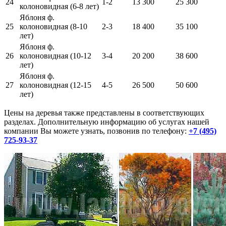
24
1-2
13 300
25 300
колоновидная (6-8 лет)
Яблоня ф.
25
колоновидная (8-10
2-3
18 400
35 100
лет)
Яблоня ф.
26
колоновидная (10-12
3-4
20 200
38 600
лет)
Яблоня ф.
27
колоновидная (12-15
4-5
26 500
50 600
лет)
Цены на деревья также представлены в соответствующих
разделах. Дополнительную информацию об услугах нашей
компании Вы можете узнать, позвонив по телефону:
+7 (495)
725-93-37