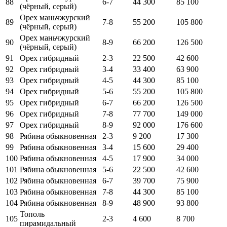
88
6-7
44 300
85 100
(чёрный, серый)
Орех маньчжурский
89
7-8
55 200
105 800
(чёрный, серый)
Орех маньчжурский
90
8-9
66 200
126 500
(чёрный, серый)
91
Орех гибридный
2-3
22 500
42 600
92
Орех гибридный
3-4
33 400
63 900
93
Орех гибридный
4-5
44 300
85 100
94
Орех гибридный
5-6
55 200
105 800
95
Орех гибридный
6-7
66 200
126 500
96
Орех гибридный
7-8
77 700
149 000
97
Орех гибридный
8-9
92 000
176 600
98
Рябина обыкновенная
2-3
9 200
17 300
99
Рябина обыкновенная
3-4
15 600
29 400
100
Рябина обыкновенная
4-5
17 900
34 000
101
Рябина обыкновенная
5-6
22 500
42 600
102
Рябина обыкновенная
6-7
39 700
75 900
103
Рябина обыкновенная
7-8
44 300
85 100
104
Рябина обыкновенная
8-9
48 900
93 800
Тополь
105
2-3
4 600
8 700
пирамидальный