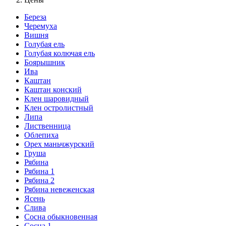
Береза
Черемуха
Вишня
Голубая ель
Голубая колючая ель
Боярышник
Ива
Каштан
Каштан конский
Клен шаровидный
Клен остролистный
Липа
Лиственница
Облепиха
Орех маньчжурский
Груша
Рябина
Рябина 1
Рябина 2
Рябина невеженская
Ясень
Слива
Сосна обыкновенная
Сосна 1