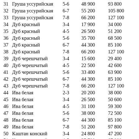
31
Груша уссурийская
5-6
48 900
93 800
32
Груша уссурийская
6-7
55 200
105 800
33
Груша уссурийская
7-8
66 200
127 100
34
Дуб красный
3-4
17 900
34 000
35
Дуб красный
4-5
26 500
51 200
36
Дуб красный
5-6
35 700
68 500
37
Дуб красный
6-7
44 300
85 100
38
Дуб красный
7-8
66 200
127 100
39
Дуб черешчатый
3-4
15 600
29 400
40
Дуб черешчатый
4-5
22 500
42 600
41
Дуб черешчатый
5-6
33 400
63 900
42
Дуб черешчатый
6-7
44 300
85 100
43
Дуб черешчатый
7-8
66 200
127 100
44
Ива белая
2-3
20 200
38 000
45
Ива белая
3-4
26 500
50 600
46
Ива белая
4-5
31 100
59 300
47
Ива белая
5-6
38 000
72 500
48
Ива белая
6-7
44 300
85 100
49
Ива белая
7-8
51 200
97 800
50
Каштан конский
3-4
24 800
47 200