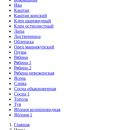
Ива
Каштан
Каштан конский
Клен шаровидный
Клен остролистный
Липа
Лиственница
Облепиха
Орех маньчжурский
Груша
Рябина
Рябина 1
Рябина 2
Рябина невеженская
Ясень
Слива
Сосна обыкновенная
Сосна 1
Тополь
Туя
Яблоня колонновидная
Яблоня 1
Главная
Цены