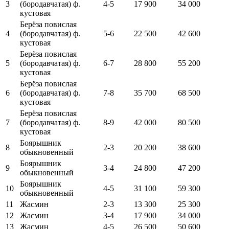
3
(бородавчатая) ф.
4-5
17 900
34 000
кустовая
Берёза повислая
4
(бородавчатая) ф.
5-6
22 500
42 600
кустовая
Берёза повислая
5
(бородавчатая) ф.
6-7
28 800
55 200
кустовая
Берёза повислая
6
(бородавчатая) ф.
7-8
35 700
68 500
кустовая
Берёза повислая
7
(бородавчатая) ф.
8-9
42 000
80 500
кустовая
Боярышник
8
2-3
20 200
38 600
обыкновенный
Боярышник
9
3-4
24 800
47 200
обыкновенный
Боярышник
10
4-5
31 100
59 300
обыкновенный
11
Жасмин
2-3
13 300
25 300
12
Жасмин
3-4
17 900
34 000
13
Жасмин
4-5
26 500
50 600