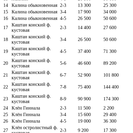
14
Калина обыкновенная
2-3
13 300
25 300
15
Калина обыкновенная
3-4
17 900
34 000
16
Калина обыкновенная
4-5
26 500
50 600
Каштан конский ф.
17
2-3
14 400
27 600
кустовая
Каштан конский ф.
18
3-4
26 500
50 600
кустовая
Каштан конский ф.
19
4-5
37 400
71 300
кустовая
Каштан конский ф.
20
5-6
46 600
89 200
кустовая
Каштан конский ф.
21
6-7
52 900
101 800
кустовая
Каштан конский ф.
22
7-8
75 400
144 400
кустовая
Каштан конский ф.
23
8-9
90 900
174 300
кустовая
24
Клён Гиннала
2-3
11 500
2 200
25
Клён Гиннала
3-4
15 600
29 400
26
Клён Гиннала
4-5
19 000
36 300
Клён остролистный ф.
27
2-3
9 200
17 300
кустовая