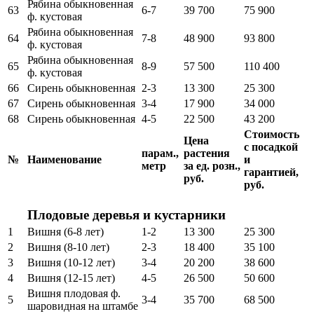
Рябина обыкновенная
63
6-7
39 700
75 900
ф. кустовая
Рябина обыкновенная
64
7-8
48 900
93 800
ф. кустовая
Рябина обыкновенная
65
8-9
57 500
110 400
ф. кустовая
66
Сирень обыкновенная
2-3
13 300
25 300
67
Сирень обыкновенная
3-4
17 900
34 000
68
Сирень обыкновенная
4-5
22 500
43 200
Стоимость
Цена
с посадкой
парам.,
растения
№
Наименование
и
метр
за ед. розн.,
гарантией,
руб.
руб.
Плодовые деревья и кустарники
1
Вишня (6-8 лет)
1-2
13 300
25 300
2
Вишня (8-10 лет)
2-3
18 400
35 100
3
Вишня (10-12 лет)
3-4
20 200
38 600
4
Вишня (12-15 лет)
4-5
26 500
50 600
Вишня плодовая ф.
5
3-4
35 700
68 500
шаровидная на штамбе