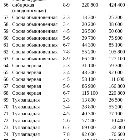
56
сибирская
8-9
220 800
424 400
(плодоносящая)
57
Сосна обыкновенная
2-3
13 300
25 300
58
Сосна обыкновенная
3-4
20 200
38 600
59
Сосна обыкновенная
4-5
26 500
50 600
60
Сосна обыкновенная
5-6
39 700
75 900
61
Сосна обыкновенная
6-7
44 300
85 100
62
Сосна обыкновенная
7-8
55 200
105 800
63
Сосна обыкновенная
8-9
66 200
127 100
64
Сосна черная
2-3
31 100
59 300
65
Сосна черная
3-4
48 300
92 600
66
Сосна черная
4-5
58 100
111 600
67
Сосна черная
5-6
86 900
166 800
68
Сосна черная
6-7
115 100
220 800
69
Туя западная
2-3
13 800
26 500
70
Туя западная
3-4
28 800
55 200
71
Туя западная
4-5
40 300
77 100
72
Туя западная
5-6
57 500
110 400
73
Туя западная
6-7
69 000
132 300
74
Туя западная
7-8
92 000
176 600