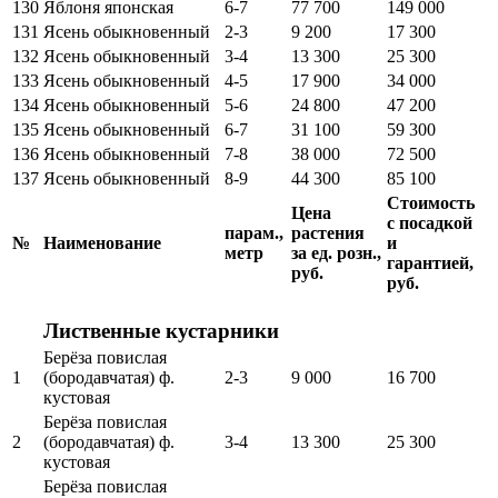
130
Яблоня японская
6-7
77 700
149 000
131
Ясень обыкновенный
2-3
9 200
17 300
132
Ясень обыкновенный
3-4
13 300
25 300
133
Ясень обыкновенный
4-5
17 900
34 000
134
Ясень обыкновенный
5-6
24 800
47 200
135
Ясень обыкновенный
6-7
31 100
59 300
136
Ясень обыкновенный
7-8
38 000
72 500
137
Ясень обыкновенный
8-9
44 300
85 100
Стоимость
Цена
с посадкой
парам.,
растения
№
Наименование
и
метр
за ед. розн.,
гарантией,
руб.
руб.
Лиственные кустарники
Берёза повислая
1
(бородавчатая) ф.
2-3
9 000
16 700
кустовая
Берёза повислая
2
(бородавчатая) ф.
3-4
13 300
25 300
кустовая
Берёза повислая