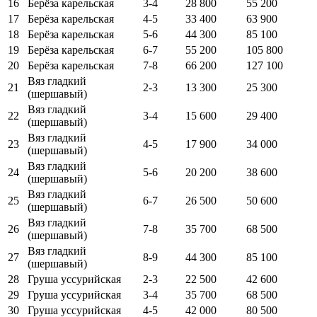
16
Берёза карельская
3-4
28 800
55 200
17
Берёза карельская
4-5
33 400
63 900
18
Берёза карельская
5-6
44 300
85 100
19
Берёза карельская
6-7
55 200
105 800
20
Берёза карельская
7-8
66 200
127 100
Вяз гладкий
21
2-3
13 300
25 300
(шершавый)
Вяз гладкий
22
3-4
15 600
29 400
(шершавый)
Вяз гладкий
23
4-5
17 900
34 000
(шершавый)
Вяз гладкий
24
5-6
20 200
38 600
(шершавый)
Вяз гладкий
25
6-7
26 500
50 600
(шершавый)
Вяз гладкий
26
7-8
35 700
68 500
(шершавый)
Вяз гладкий
27
8-9
44 300
85 100
(шершавый)
28
Груша уссурийская
2-3
22 500
42 600
29
Груша уссурийская
3-4
35 700
68 500
30
Груша уссурийская
4-5
42 000
80 500