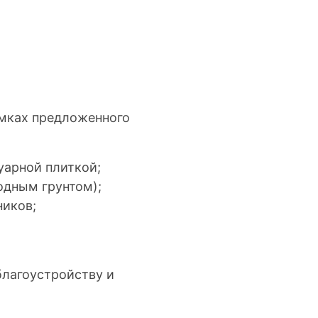
амках предложенного
уарной плиткой;
одным грунтом);
ников;
благоустройству и