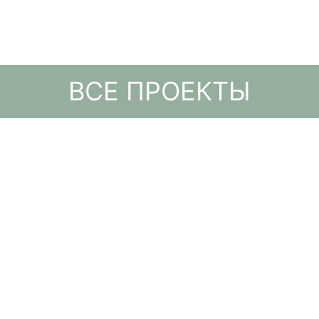
ВСЕ ПРОЕКТЫ
Участки до 30
Участки от 30
соток
соток
2017-2020 год
2016 год
2013 год
2011 год