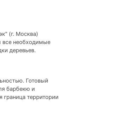
к" (г. Москва)
ы все необходимые
дки деревьев.
льностью. Готовый
ля барбекю и
яя граница территории